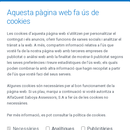
Aquesta pàgina web fa ús de
cookies
Fundada l’any 2010, Alfaquest Saboya Assessors és la primera entitat
Les cookies d’aquesta pàgina web s’utilitzen per personalitzar el
d’assessorament financer a Andorra, autoritzada i supervisada per
contingut i els anuncis, oferir funcions de xarxes socials i analitzar el
l’AFA. Neix del convenciment que només un assessorament plenament
trànsit a la web. A més, compartim informació relativa a l’ús que
independent i altament professional pot generar valor afegit al Client.
vostè fa de la nostra pàgina web amb terceres empreses de
publicitat o anàlisi web amb la finalitat de mostrar-li publicitat segons
les seves preferències i treure estadístiques de l’ús web; els quals
poden combinar-la amb altra informació que hagin recopilat a partir
Contacta'ns
de l’ús que vostè faci del seus serveis.
Algunes cookies són necessàries per al bon funcionament de la
Carrer Prat de la Creu, 8, 4a Planta, Despacho 403,
pàgina web. Si us plau, marqui a continuació si vostè autoritza a
AD500 Andorra la Vella Principat d’Andorra
AlfaQuest Saboya Assessors, S.A
a fer ús de les cookies no
necessàries.
alfaquest@alfaquest.net
Per més informació, es pot consultar la
política de cookies
.
+376 828 228
Necessàries
Analítiques
Publicitàries