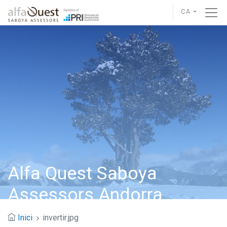
CA
Alfa Quest Saboya
Assessors Andorra
Inici
invertir.jpg