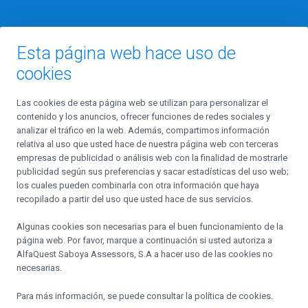
Esta página web hace uso de
cookies
Fundada en el año 2010, Alfaquest Saboya Assessors es la primera
entidad de asesoramiento financiero en Andorra, autorizada y
Las cookies de esta página web se utilizan para personalizar el
supervisada por la AFA. Nace del convencimiento de que solo un
contenido y los anuncios, ofrecer funciones de redes sociales y
asesoramiento plenamente independiente y altamente profesional
analizar el tráfico en la web. Además, compartimos información
puede generar valor añadido al cliente.
relativa al uso que usted hace de nuestra página web con terceras
empresas de publicidad o análisis web con la finalidad de mostrarle
publicidad según sus preferencias y sacar estadísticas del uso web;
los cuales pueden combinarla con otra información que haya
Contáctanos
recopilado a partir del uso que usted hace de sus servicios.
Algunas cookies son necesarias para el buen funcionamiento de la
Calle Prat de la Creu, 8, 4arta Planta, Despacho 403
página web. Por favor, marque a continuación si usted autoriza a
AD500 Andorra la Vella
AlfaQuest Saboya Assessors, S.A
a hacer uso de las cookies no
necesarias.
alfaquest@alfaquest.net
Para más información, se puede consultar la
política de cookies
.
+376 828 228