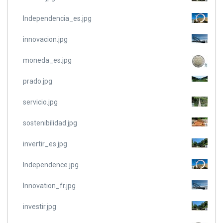
Independencia_es.jpg
innovacion.jpg
moneda_es.jpg
prado.jpg
servicio.jpg
sostenibilidad.jpg
invertir_es.jpg
Independence.jpg
Innovation_fr.jpg
investir.jpg