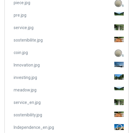
piece.jpg
pre.jpg
service.jpg
sostenibilite.jpg
coin.jpg
Innovation.jpg
investing.jpg
meadow.jpg
service_en.jpg
sostenibility.jpg
Independence_en.jpg