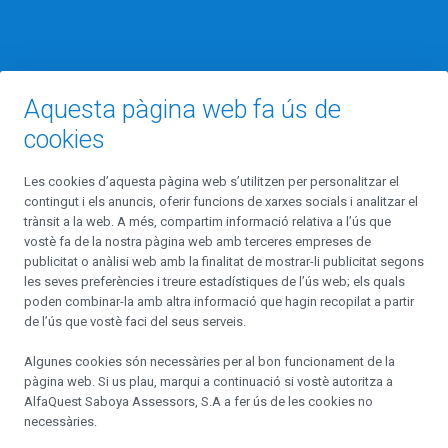
Aquesta pàgina web fa ús de
cookies
Fundada l’any 2010, Alfaquest Saboya Assessors és la primera entitat
Les cookies d’aquesta pàgina web s’utilitzen per personalitzar el
d’assessorament financer a Andorra, autoritzada i supervisada per
contingut i els anuncis, oferir funcions de xarxes socials i analitzar el
l’AFA. Neix del convenciment que només un assessorament plenament
trànsit a la web. A més, compartim informació relativa a l’ús que
independent i altament professional pot generar valor afegit al Client.
vostè fa de la nostra pàgina web amb terceres empreses de
publicitat o anàlisi web amb la finalitat de mostrar-li publicitat segons
les seves preferències i treure estadístiques de l’ús web; els quals
poden combinar-la amb altra informació que hagin recopilat a partir
Contacta'ns
de l’ús que vostè faci del seus serveis.
Algunes cookies són necessàries per al bon funcionament de la
Carrer Prat de la Creu, 8, 4a Planta, Despacho 403,
pàgina web. Si us plau, marqui a continuació si vostè autoritza a
AD500 Andorra la Vella Principat d’Andorra
AlfaQuest Saboya Assessors, S.A
a fer ús de les cookies no
necessàries.
alfaquest@alfaquest.net