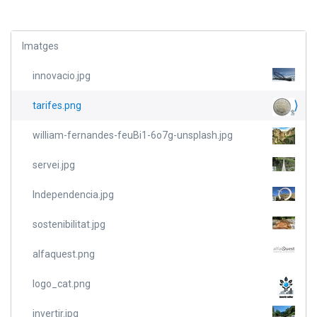
Imatges
innovacio.jpg
tarifes.png
william-fernandes-feuBi1-6o7g-unsplash.jpg
servei.jpg
Independencia.jpg
sostenibilitat.jpg
alfaquest.png
logo_cat.png
invertir.jpg