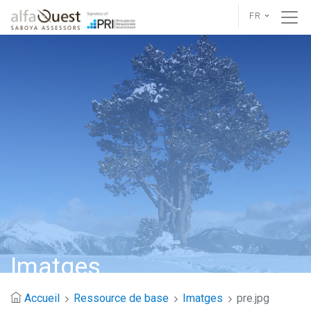
FR
Imatges
Accueil
Ressource de base
Imatges
pre.jpg