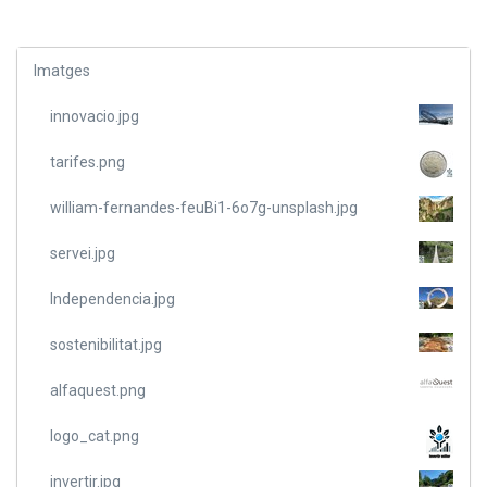
Imatges
innovacio.jpg
tarifes.png
william-fernandes-feuBi1-6o7g-unsplash.jpg
servei.jpg
Independencia.jpg
sostenibilitat.jpg
alfaquest.png
logo_cat.png
invertir.jpg